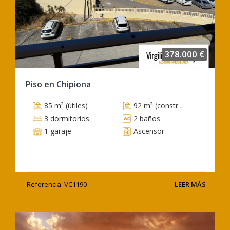
378.000 €
Piso en Chipiona
85 m² (útiles)
92 m² (construidos)
3 dormitorios
2 baños
1 garaje
Ascensor
Referencia: VC1190
LEER MÁS