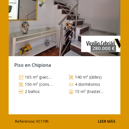
280.000 €
Piso en Chipiona
165 m² (parcela)
140 m² (útiles)
150 m² (construidos)
4 dormitorios
2 baños
15 m² (trastero)
Referencia: VC1195
LEER MÁS