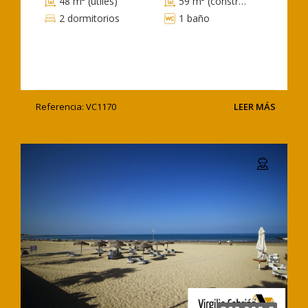
48 m² (útiles)
59 m² (construidos)
2 dormitorios
1 baño
Referencia: VC1170
LEER MÁS