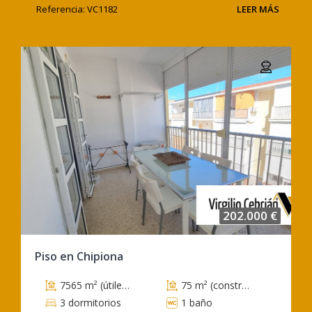
Referencia: VC1182
LEER MÁS
202.000 €
Piso en Chipiona
7565 m² (útiles)
75 m² (construidos)
3 dormitorios
1 baño