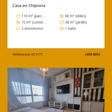
Casa en Chipiona
110 m² (parcela)
68 m² (útiles)
72 m² (construidos)
38 m² (jardín)
2 dormitorios
1 baño
Referencia: VC1177
LEER MÁS