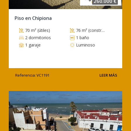
260.000 €
Piso en Chipiona
70 m² (útiles)
76 m² (construidos)
2 dormitorios
1 baño
1 garaje
Luminoso
Referencia: VC1191
LEER MÁS